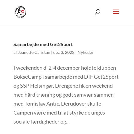
Samarbejde med Get2Sport
af
Jeanette Caliskan
|
dec 3, 2022
|
Nyheder
I weekenden d. 2-4 december holdte klubben
BokseCamp i samarbejde med DIF Get2Sport
og SSP Helsingør. Drengene fik en weekend
med hård træning og godt samvær sammen
med Tomislav Antic. Derudover skulle
Campen være med til at styrke de unges
sociale færdigheder og...