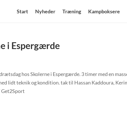
Start
Nyheder
Træning
Kampboksere
ne i Espergærde
l idrætsdag hos Skolerne i Espergærde. 3 timer med en mass
ed lidt teknik og kondition. tak til Hassan Kaddoura, Keri
F Get2Sport