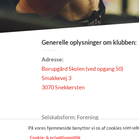
Generelle oplysninger om klubben:
Adresse:
Borupgård Skolen (ved opgang 50)
Smakkevej 3
3070 Snekkersten
Selskabsform: Forening
CVR-nummer: 30 48 05 89
som udel
På vores hjemmeside benytter vi os af cookies
Cookie- & privatlivspolitik