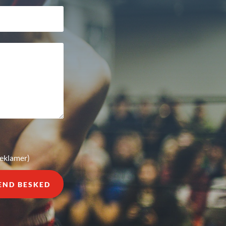
reklamer)
END BESKED