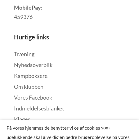
MobilePay:
459376
Hurtige links
Træning
Nyhedsoverblik
Kampboksere
Om klubben
Vores Facebook
Indmeldelsesblanket
Klager
som
På vores hjemmeside benytter vi os af cookies
udelukkende skal give dig en bedre brugeroplevelse på vores