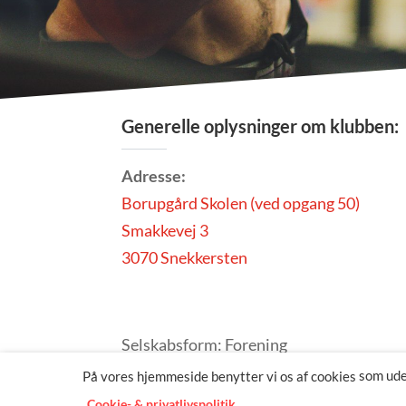
Generelle oplysninger om klubben:
Adresse:
Borupgård Skolen (ved opgang 50)
Smakkevej 3
3070 Snekkersten
Selskabsform: Forening
CVR-nummer: 30 48 05 89
som udel
På vores hjemmeside benytter vi os af cookies
Cookie- & privatlivspolitik