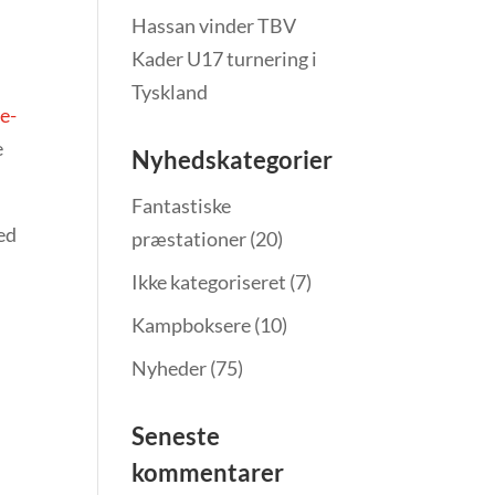
Hassan vinder TBV
Kader U17 turnering i
Tyskland
e-
e
Nyhedskategorier
Fantastiske
med
præstationer
(20)
Ikke kategoriseret
(7)
Kampboksere
(10)
Nyheder
(75)
Seneste
kommentarer