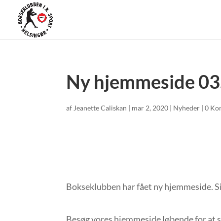
Ny hjemmeside 03
af
Jeanette Caliskan
|
mar 2, 2020
|
Nyheder
|
0 Ko
Bokseklubben har fået ny hjemmeside. Si
Besøg vores hjemmeside løbende for at se