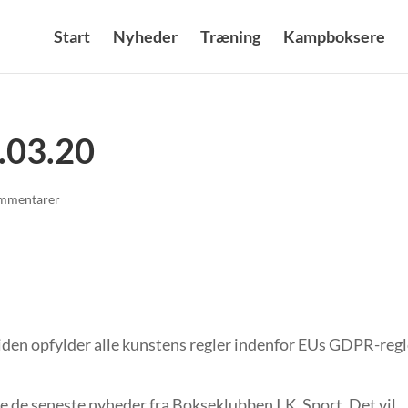
Start
Nyheder
Træning
Kampboksere
.03.20
mmentarer
den opfylder alle kunstens regler indenfor EUs GDPR-regl
 de seneste nyheder fra Bokseklubben I.K. Sport. Det vil