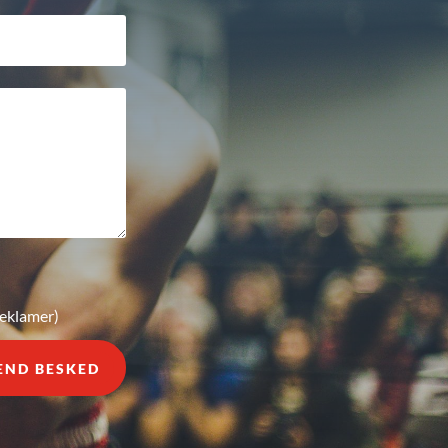
reklamer)
END BESKED