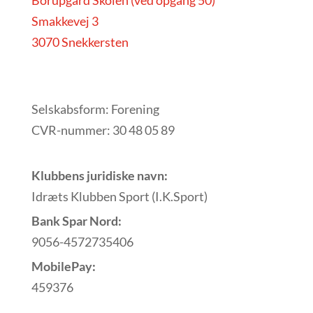
Borupgård Skolen (ved opgang 50)
Smakkevej 3
3070 Snekkersten
Selskabsform: Forening
CVR-nummer: 30 48 05 89
Klubbens juridiske navn:
Idræts Klubben Sport (I.K.Sport)
Bank Spar Nord:
9056-4572735406
MobilePay:
459376