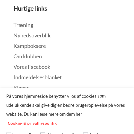
Hurtige links
Træning
Nyhedsoverblik
Kampboksere
Om klubben
Vores Facebook
Indmeldelsesblanket
Klager
som
På vores hjemmeside benytter vi os af cookies
udelukkende skal give dig en bedre brugeroplevelse på vores
Siden 1917-
2026 –
Bokseklubben Ik-Sport
|
website. Du kan læse mere om dem her
Design by
Webits
Cookie- & privatlivspolitik