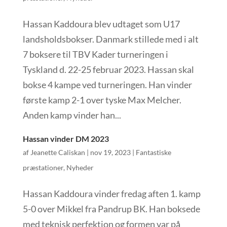
Hassan Kaddoura blev udtaget som U17
landsholdsbokser. Danmark stillede med i alt
7 boksere til TBV Kader turneringen i
Tyskland d. 22-25 februar 2023. Hassan skal
bokse 4 kampe ved turneringen. Han vinder
første kamp 2-1 over tyske Max Melcher.
Anden kamp vinder han...
Hassan vinder DM 2023
af
Jeanette Caliskan
|
nov 19, 2023
|
Fantastiske
præstationer
,
Nyheder
Hassan Kaddoura vinder fredag aften 1. kamp
5-0 over Mikkel fra Pandrup BK. Han boksede
med teknisk perfektion og formen var på