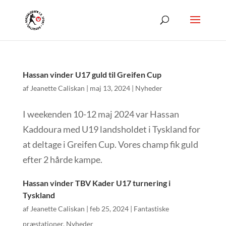
Hassan vinder U17 guld til Greifen Cup
af
Jeanette Caliskan
|
maj 13, 2024
|
Nyheder
I weekenden 10-12 maj 2024 var Hassan
Kaddoura med U19 landsholdet i Tyskland for
at deltage i Greifen Cup. Vores champ fik guld
efter 2 hårde kampe.
Hassan vinder TBV Kader U17 turnering i
Tyskland
af
Jeanette Caliskan
|
feb 25, 2024
|
Fantastiske
præstationer
,
Nyheder