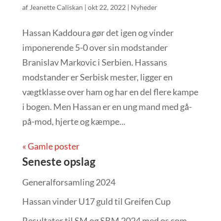
af
Jeanette Caliskan
|
okt 22, 2022
|
Nyheder
Hassan Kaddoura gør det igen og vinder
imponerende 5-0 over sin modstander
Branislav Markovic i Serbien. Hassans
modstander er Serbisk mester, ligger en
vægtklasse over ham og har en del flere kampe
i bogen. Men Hassan er en ung mand med gå-
på-mod, hjerte og kæmpe...
« Gamle poster
Seneste opslag
Generalforsamling 2024
Hassan vinder U17 guld til Greifen Cup
Resultater til SM og SBM 2024 med os som