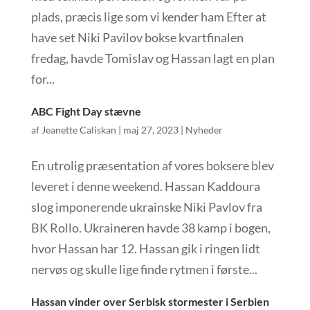
plads, præcis lige som vi kender ham Efter at
have set Niki Pavilov bokse kvartfinalen
fredag, havde Tomislav og Hassan lagt en plan
for...
ABC Fight Day stævne
af
Jeanette Caliskan
|
maj 27, 2023
|
Nyheder
En utrolig præsentation af vores boksere blev
leveret i denne weekend. Hassan Kaddoura
slog imponerende ukrainske Niki Pavlov fra
BK Rollo. Ukraineren havde 38 kamp i bogen,
hvor Hassan har 12. Hassan gik i ringen lidt
nervøs og skulle lige finde rytmen i første...
Hassan vinder over Serbisk stormester i Serbien