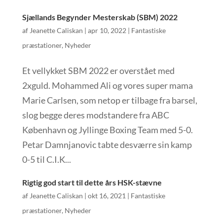
Sjællands Begynder Mesterskab (SBM) 2022
af
Jeanette Caliskan
|
apr 10, 2022
|
Fantastiske
præstationer
,
Nyheder
Et vellykket SBM 2022 er overstået med
2xguld. Mohammed Ali og vores super mama
Marie Carlsen, som netop er tilbage fra barsel,
slog begge deres modstandere fra ABC
København og Jyllinge Boxing Team med 5-0.
Petar Damnjanovic tabte desværre sin kamp
0-5 til C.I.K...
Rigtig god start til dette års HSK-stævne
af
Jeanette Caliskan
|
okt 16, 2021
|
Fantastiske
præstationer
,
Nyheder